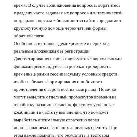
время. В случае возникновения вопросов, обратитесь
к разделу часто задаваемых вопросов или технической
поддержке портала – большинство сайтов предлагают
круглосуточную помощь через чат или формы
обратной связи.
Особенности ставок в демо-режиме и переход к
реальным вложениям без регистрации
Для тестирования игровых автоматов с виртуальными
фишками рекомендуется строго контролировать
временные рамки сессии и сумму условных средств,
чтобы избежать формирования ошибочного
представления о вероятностях выигрыша. Новички
могут выделить отдельный промежуток времени на
отработку различных тактик, фиксируя успешные
комбинации и частоту выпадений, что поможет
выработать оптимальную стратегию перед
использованием настоящих денежных средств. При
этом важно помнить, что результаты в тестовом