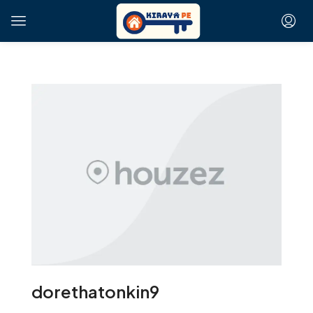
dorethatonkin9