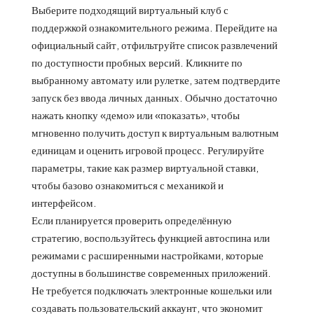
Выберите подходящий виртуальный клуб с
поддержкой ознакомительного режима. Перейдите на
официальный сайт, отфильтруйте список развлечений
по доступности пробных версий. Кликните по
выбранному автомату или рулетке, затем подтвердите
запуск без ввода личных данных. Обычно достаточно
нажать кнопку «демо» или «показать», чтобы
мгновенно получить доступ к виртуальным валютным
единицам и оценить игровой процесс. Регулируйте
параметры, такие как размер виртуальной ставки,
чтобы базово ознакомиться с механикой и
интерфейсом.
Если планируется проверить определённую
стратегию, воспользуйтесь функцией автоспина или
режимами с расширенными настройками, которые
доступны в большинстве современных приложений.
Не требуется подключать электронные кошельки или
создавать пользовательский аккаунт, что экономит